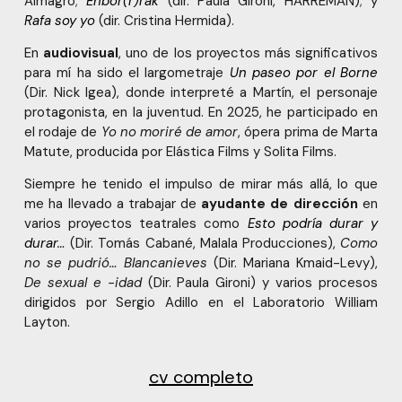
Almagro;
Enbor(r)rak
(dir. Paula Gironi, HARREMAN); y
Rafa soy yo
(dir. Cristina Hermida).
En
audiovisual
, uno de los proyectos más significativos
para mí ha sido el largometraje
Un paseo por el Borne
(Dir. Nick Igea), donde interpreté a Martín, el personaje
protagonista, en la juventud. En 2025, he participado en
el rodaje de
Yo no moriré de amor
, ópera prima de Marta
Matute, producida por Elástica Films y Solita Films.
Siempre he tenido el impulso de mirar más allá, lo que
me ha llevado a trabajar de
ayudante de dirección
en
varios proyectos teatrales como
Esto podría durar y
durar
…
(Dir. Tomás Cabané, Malala Producciones),
Como
no se pudrió… Blancanieves
(Dir. Mariana Kmaid-Levy),
De sexual e -idad
(Dir. Paula Gironi) y varios procesos
dirigidos por Sergio Adillo en el Laboratorio William
Layton.
cv completo