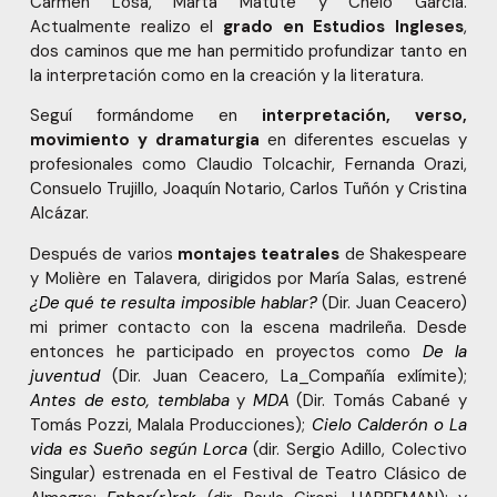
Carmen Losa, Marta Matute y Chelo García.
Actualmente realizo el
grado en Estudios Ingleses
,
dos caminos que me han permitido profundizar tanto en
la interpretación como en la creación y la literatura.
Seguí formándome en
interpretación, verso,
movimiento y dramaturgia
en diferentes escuelas y
profesionales como Claudio Tolcachir, Fernanda Orazi,
Consuelo Trujillo, Joaquín Notario, Carlos Tuñón y Cristina
Alcázar.
Después de varios
montajes
teatrales
de Shakespeare
y Molière en Talavera, dirigidos por María Salas, estrené
¿De qué te resulta imposible hablar?
(Dir. Juan Ceacero)
mi primer contacto con la escena madrileña. Desde
entonces he participado en proyectos como
De la
juventud
(Dir. Juan Ceacero, La_Compañía exlímite);
Antes de esto, temblaba
y
MDA
(Dir. Tomás Cabané y
Tomás Pozzi, Malala Producciones);
Cielo Calderón o La
vida es Sueño según Lorca
(dir. Sergio Adillo, Colectivo
Singular) estrenada en el Festival de Teatro Clásico de