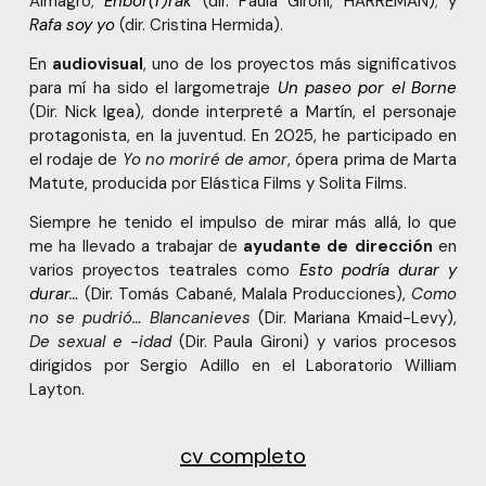
Almagro;
Enbor(r)rak
(dir. Paula Gironi, HARREMAN); y
Rafa soy yo
(dir. Cristina Hermida).
En
audiovisual
, uno de los proyectos más significativos
para mí ha sido el largometraje
Un paseo por el Borne
(Dir. Nick Igea), donde interpreté a Martín, el personaje
protagonista, en la juventud. En 2025, he participado en
el rodaje de
Yo no moriré de amor
, ópera prima de Marta
Matute, producida por Elástica Films y Solita Films.
Siempre he tenido el impulso de mirar más allá, lo que
me ha llevado a trabajar de
ayudante de dirección
en
varios proyectos teatrales como
Esto podría durar y
durar
…
(Dir. Tomás Cabané, Malala Producciones),
Como
no se pudrió… Blancanieves
(Dir. Mariana Kmaid-Levy),
De sexual e -idad
(Dir. Paula Gironi) y varios procesos
dirigidos por Sergio Adillo en el Laboratorio William
Layton.
cv completo